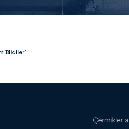
m Bilgileri
Çermikler a