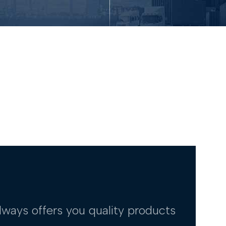
lways offers you quality products