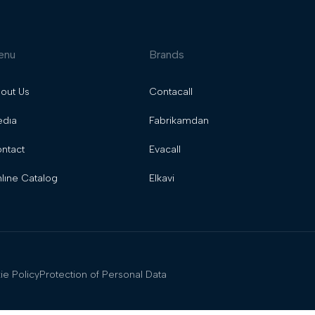
enu
Brands
out Us
Contacall
dıa
Fabrikamdan
ntact
Evacall
lıne Catalog
Elkavi
e Policy
Protection of Personal Data